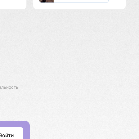
альность
Войти