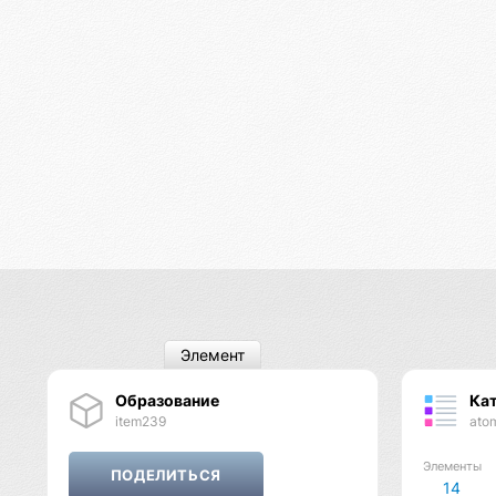
Элемент
Образование
Ка
item239
ato
Элементы
14