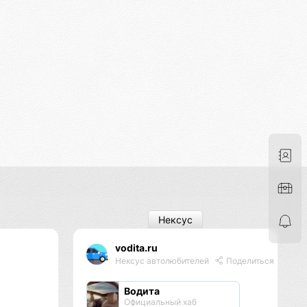
Нексус
vodita.ru
Нексус автолюбителей
Поделиться
Водита
Официальный хаб