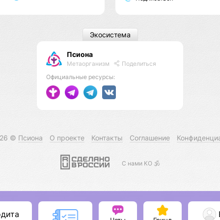
Экосистема
Псиона
Метаорганизм
Поделиться
Официальные ресурсы:
026 ©
Псиона
О проекте
Контакты
Соглашение
Конфиденци
С нами КО 🕉️
одита