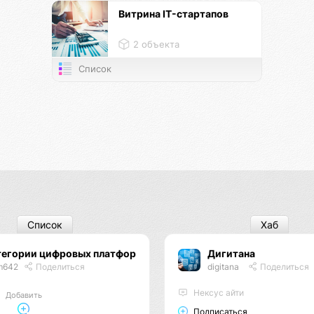
Витрина IT-стартапов
2 объекта
Список
Список
Хаб
тегории цифровых платформ
Дигитана
m642
Поделиться
digitana
Поделиться
Нексус айти
Добавить
Подписаться