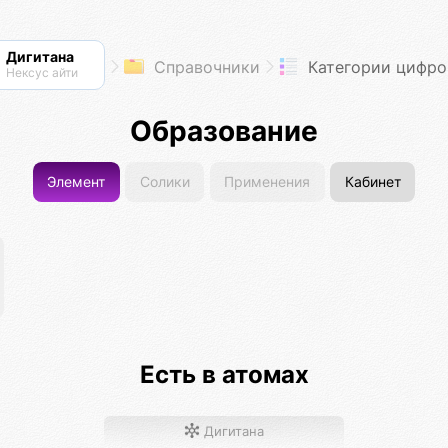
Дигитана
Справочники
Категории цифровых пл
Нексус айти
Образование
Элемент
Солики
Применения
Кабинет
Есть в атомах
Дигитана