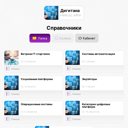
Дигитана
Нексус айти
Справочники
Папка
Солики
Кабинет
Витрина IT-стартапов
Системы автоматизации
2 объекта
1 объект
Список
Список
Социальные платформы
Эмуляторы
3 объекта
1 объект
Список
Список
Операционные системы
Категории цифровых
платформ
5 объектов
14 объектов
Список
Список