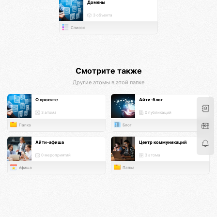
Домены
3 объекта
Список
Смотрите также
Другие атомы в этой папке
О проекте
Айти-блог
3 атома
0 публикаций
Папка
Блог
Айти-афиша
Центр коммуникаций
0 мероприятий
3 атома
Афиша
Папка