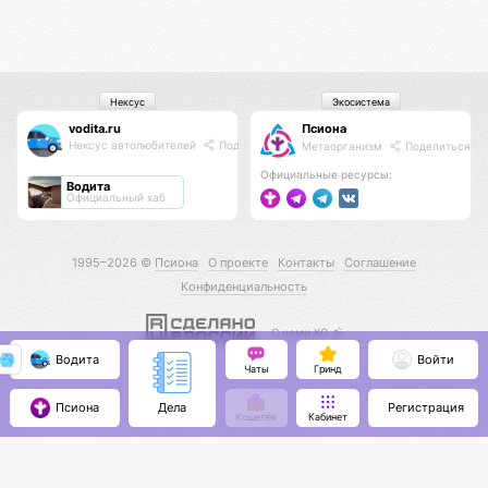
Нексус
Экосистема
vodita.ru
Псиона
Нексус автолюбителей
Поделиться
Метаорганизм
Поделиться
Официальные ресурсы:
Водита
Официальный хаб
1995–2026 ©
Псиона
О проекте
Контакты
Соглашение
Конфиденциальность
С нами КО 🕉️
Водита
Войти
Чаты
Гринд
Псиона
Регистрация
Дела
Кошелёк
Кабинет