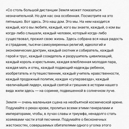
«Со столь большой дистанции Земля может показаться
незначительной. Но для нас она особенная. Посмотрите на это
пятнышко. Вот здесь. Это наш дом. Это мы. На нем находится
каждый, кого вы любите, каждый, кого вы знаете, каждый, о ком вы
когда-либо слышали, каждый человек, который когда-либо
существовал, прожил свою жизнь. Здесь собрана вся наша радость
и страдание, тысячи самоуверенных религий, идеологий и
экономических доктрин, каждый охотник и собиратель, каждый
герой и трус, каждый созидатель и разрушитель цивилизаций,
каждый король и крестьянин, каждая влюбленная молодая пара,
каждая мать и отец, каждый подающий надежды ребенок,
изобретатель и путешественник, каждый учитель нравственности,
каждый продажный политик, каждая «суперзвезда», каждый
«величайший лидер», каждый святой и грешник в истории нашего
вида жили здесь — на соринке, подвешенной в солнечном луче.
Земля — очень маленькая сцена на необъятной космической арене.
Подумайте о реках крови, пролитых всеми этими генералами и
императорами, чтобы, в лучах славы и триумфа, ненадолго стать
хозяевами части этой песчинки. Подумайте о бесконечных
жестокостях, совершаемых обитателями одного уголка этого