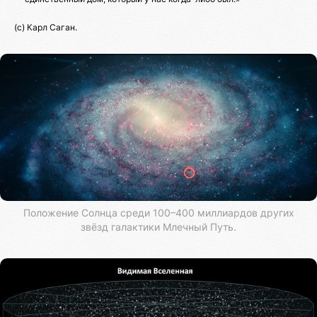
(с) Карл Саган.
Положение Солнца среди 100–400 миллиардов других
звёзд галактики Млечный Путь.