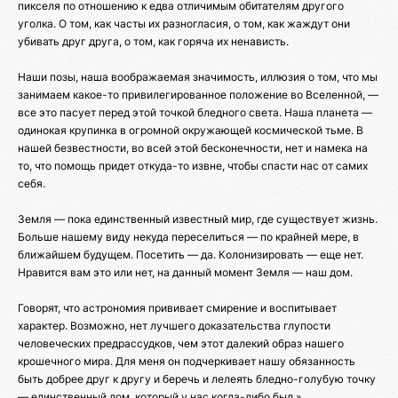
пикселя по отношению к едва отличимым обитателям другого
уголка. О том, как часты их разногласия, о том, как жаждут они
убивать друг друга, о том, как горяча их ненависть.
Наши позы, наша воображаемая значимость, иллюзия о том, что мы
занимаем какое-то привилегированное положение во Вселенной, —
все это пасует перед этой точкой бледного света. Наша планета —
одинокая крупинка в огромной окружающей космической тьме. В
нашей безвестности, во всей этой бесконечности, нет и намека на
то, что помощь придет откуда-то извне, чтобы спасти нас от самих
себя.
Земля — пока единственный известный мир, где существует жизнь.
Больше нашему виду некуда переселиться — по крайней мере, в
ближайшем будущем. Посетить — да. Колонизировать — еще нет.
Нравится вам это или нет, на данный момент Земля — наш дом.
Говорят, что астрономия прививает смирение и воспитывает
характер. Возможно, нет лучшего доказательства глупости
человеческих предрассудков, чем этот далекий образ нашего
крошечного мира. Для меня он подчеркивает нашу обязанность
быть добрее друг к другу и беречь и лелеять бледно-голубую точку
— единственный дом, который у нас когда-либо был.»