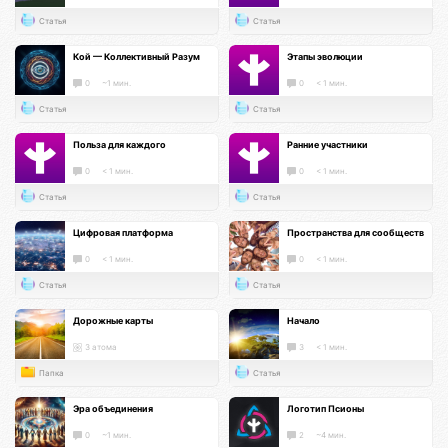
Статья
Статья
Кой — Коллективный Разум
Этапы эволюции
0
~1 мин.
0
< 1 мин.
Статья
Статья
Польза для каждого
Ранние участники
0
< 1 мин.
0
< 1 мин.
Статья
Статья
Цифровая платформа
Пространства для сообществ
0
< 1 мин.
0
< 1 мин.
Статья
Статья
Дорожные карты
Начало
3 атома
3
< 1 мин.
Папка
Статья
Эра объединения
Логотип Псионы
0
~1 мин.
2
~4 мин.