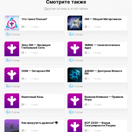
Смотрите также
Другие атомы в этой папке
Что такое Псиона?
ОМ — Общий Метарганизм
0
< 1 мин.
0
~1 мин.
Статья
Статья
Эпос ОМ — Эволюция
ЭММА — технологическое
Глобальной Сети
ядро
0
~1 мин.
0
~4 мин.
Статья
Статья
ООМ — Октархия ОМ
ДЖИИ — Доктрина Живого
ИИ
0
< 1 мин.
0
~5 мин.
Статья
Статья
Квантовый Конь
Великая Иллюзия — Правила
Игры
0
~1 мин.
0
~3 мин.
Статья
Статья
Как приручить дракона? 🐉
ВСР 2030 — Взрыв
Сингулярности Разума
0
~5 мин.
0
~1 мин.