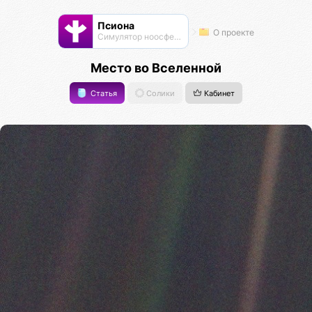
Псиона
О проекте
Cимулятор ноосферы
Место во Вселенной
Статья
Солики
Кабинет