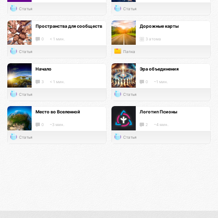
Статья
Статья
Пространства для сообществ
Дорожные карты
0
< 1 мин.
3 атома
Статья
Папка
Начало
Эра объединения
3
< 1 мин.
0
~1 мин.
Статья
Статья
Место во Вселенной
Логотип Псионы
0
~3 мин.
2
~4 мин.
Статья
Статья