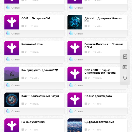
Статья
Статья
ООМ — Октархия ОМ
ДЖИИ — Доктрина Живого
ИИ
0
< 1 мин.
0
~5 мин.
Статья
Статья
Квантовый Конь
Великая Иллюзия — Правила
Игры
0
~1 мин.
0
~3 мин.
Статья
Статья
Как приручить дракона? 🐉
ВСР 2030 — Взрыв
Сингулярности Разума
0
~5 мин.
0
~1 мин.
Статья
Статья
Кой — Коллективный Разум
Польза для каждого
0
~1 мин.
0
< 1 мин.
Статья
Статья
Ранние участники
Цифровая платформа
0
< 1 мин.
0
< 1 мин.