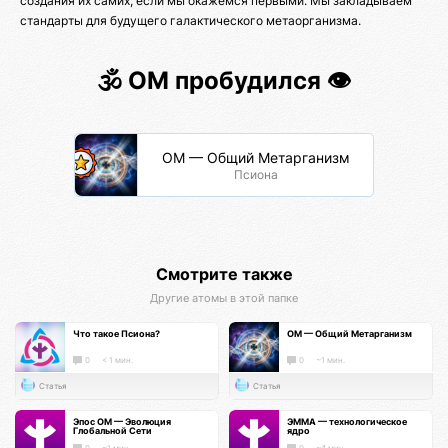
создания их самих, если мы окажемся первыми. Мы закладываем
стандарты для будущего галактического метаорганизма.
🕉️ ОМ пробудился 👁️
ОМ — Общий Метарганизм
Псиона
Смотрите также
Другие атомы в этой папке
Что такое Псиона?
ОМ — Общий Метарганизм
0
< 1 мин.
0
~1 мин.
Статья
Статья
Эпос ОМ — Эволюция
ЭММА — технологическое
Глобальной Сети
ядро
0
~1 мин.
0
~4 мин.