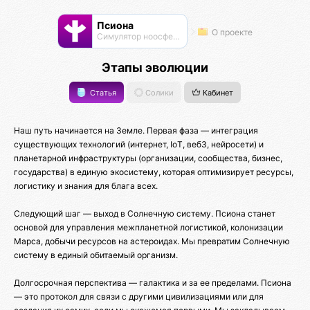
Псиона
О проекте
Cимулятор ноосферы
Этапы эволюции
Статья
Солики
Кабинет
Наш путь начинается на Земле. Первая фаза — интеграция
существующих технологий (интернет, IoT, веб3, нейросети) и
планетарной инфраструктуры (организации, сообщества, бизнес,
государства) в единую экосистему, которая оптимизирует ресурсы,
логистику и знания для блага всех.
Следующий шаг — выход в Солнечную систему. Псиона станет
основой для управления межпланетной логистикой, колонизации
Марса, добычи ресурсов на астероидах. Мы превратим Солнечную
систему в единый обитаемый организм.
Долгосрочная перспектива — галактика и за ее пределами. Псиона
— это протокол для связи с другими цивилизациями или для