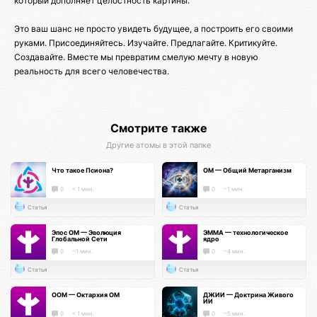
который дополняет целостность картины.
Это ваш шанс не просто увидеть будущее, а построить его своими
руками. Присоединяйтесь. Изучайте. Предлагайте. Критикуйте.
Создавайте. Вместе мы превратим смелую мечту в новую
реальность для всего человечества.
Смотрите также
Другие атомы в этой папке
Что такое Псиона?
ОМ — Общий Метарганизм
0
< 1 мин.
0
~1 мин.
Статья
Статья
Эпос ОМ — Эволюция
ЭММА — технологическое
Глобальной Сети
ядро
0
~1 мин.
0
~4 мин.
Статья
Статья
ООМ — Октархия ОМ
ДЖИИ — Доктрина Живого
ИИ
0
< 1 мин.
0
~5 мин.