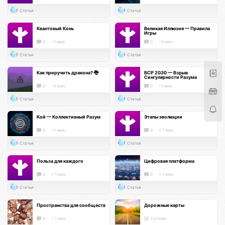
Статья
Статья
Квантовый Конь
Великая Иллюзия — Правила
Игры
0
~1 мин.
0
~3 мин.
Статья
Статья
Как приручить дракона? 🐉
ВСР 2030 — Взрыв
Сингулярности Разума
0
~5 мин.
0
~1 мин.
Статья
Статья
Кой — Коллективный Разум
Этапы эволюции
0
~1 мин.
0
< 1 мин.
Статья
Статья
Польза для каждого
Цифровая платформа
0
< 1 мин.
0
< 1 мин.
Статья
Статья
Пространства для сообществ
Дорожные карты
0
< 1 мин.
3 атома