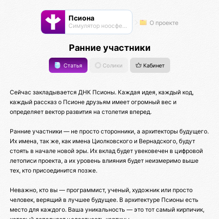
Псиона
О проекте
Cимулятор ноосферы
Ранние участники
Статья
Солики
Кабинет
Сейчас закладывается ДНК Псионы. Каждая идея, каждый код,
каждый рассказ о Псионе друзьям имеет огромный вес и
определяет вектор развития на столетия вперед.
Ранние участники — не просто сторонники, а архитекторы будущего.
Их имена, так же, как имена Циолковского и Вернадского, будут
стоять в начале новой эры. Их вклад будет увековечен в цифровой
летописи проекта, а их уровень влияния будет неизмеримо выше
тех, кто присоединится позже.
Неважно, кто вы — программист, ученый, художник или просто
человек, верящий в лучшее будущее. В архитектуре Псионы есть
место для каждого. Ваша уникальность — это тот самый кирпичик,