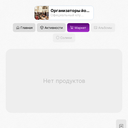
Организаторы йога-мероприятий
Официальный клуб Омисты
Главная
Активности
Маркет
Альбомы
Солики
Нет продуктов