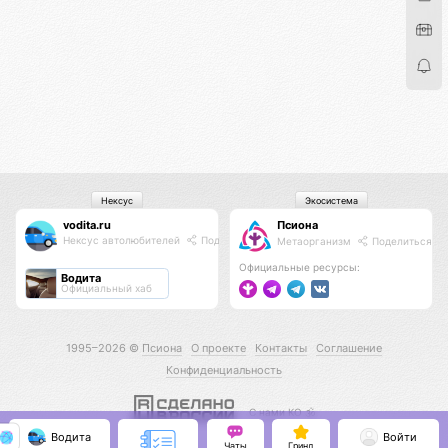
Нексус
Экосистема
vodita.ru
Псиона
Нексус автолюбителей
Поделиться
Метаорганизм
Поделиться
Официальные ресурсы:
Водита
Официальный хаб
1995–2026 ©
Псиона
О проекте
Контакты
Соглашение
Конфиденциальность
С нами КО 🕉️
Водита
Войти
Чаты
Гринд