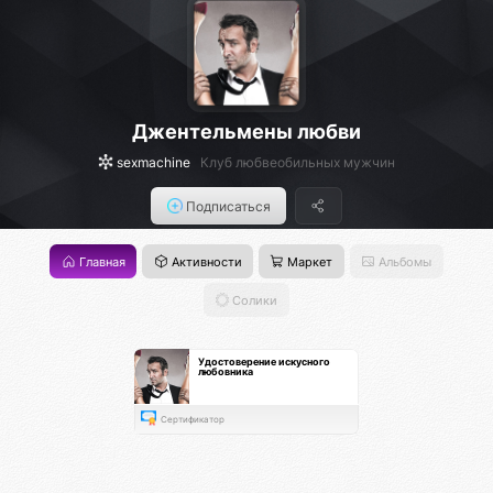
Джентельмены любви
sexmachine
Клуб любвеобильных мужчин
Подписаться
Главная
Активности
Маркет
Альбомы
Солики
Удостоверение искусного
любовника
Сертификатор