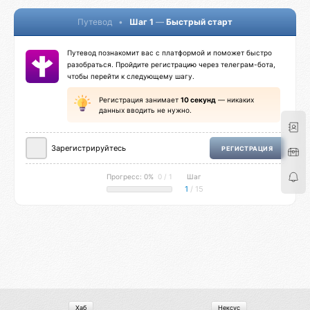
Путевод
•
Шаг 1
—
Быстрый старт
Путевод познакомит вас с платформой и поможет быстро
разобраться. Пройдите регистрацию через телеграм-бота,
чтобы перейти к следующему шагу.
Регистрация занимает
10 секунд
— никаких
данных вводить не нужно.
Зарегистрируйтесь
РЕГИСТРАЦИЯ
Прогресс: 0%
0 / 1
Шаг
1
/ 15
Хаб
Нексус