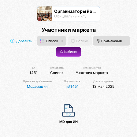
Организаторы йога-мероприятий
Официальный клуб Омисты
Участники маркета
Добавить
Список
0
Солики
Применения
0
Кабинет
ID
Тип атома
Тип объектов
1451
Список
Участник маркета
Права на добавление
Поделиться
Дата создания
Модерация
list1451
13 мая 2025
MD для ИИ