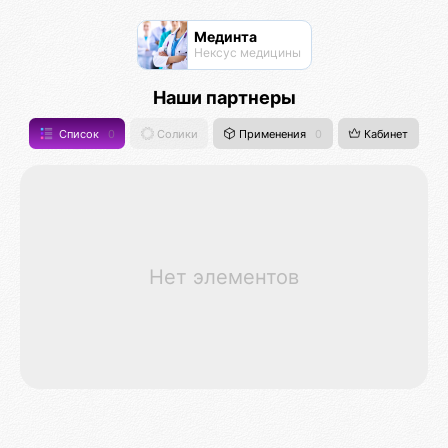
Мединта
Нексус медицины
Наши партнеры
Список
0
Солики
Применения
0
Кабинет
Нет элементов