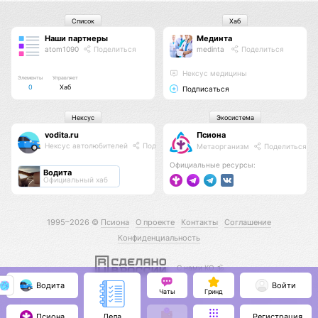
Список
Хаб
Наши партнеры
Мединта
atom1090
Поделиться
medinta
Поделиться
Нексус медицины
Элементы
Управляет
0
Хаб
Подписаться
Нексус
Экосистема
vodita.ru
Псиона
Нексус автолюбителей
Поделиться
Метаорганизм
Поделиться
Официальные ресурсы:
Водита
Официальный хаб
1995–2026 ©
Псиона
О проекте
Контакты
Соглашение
Конфиденциальность
С нами КО 🕉️
Водита
Войти
Чаты
Гринд
Псиона
Регистрация
Дела