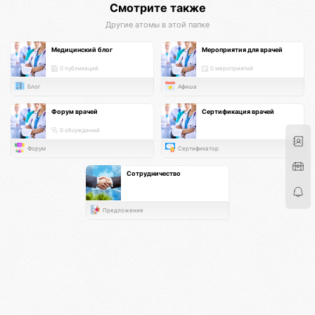
Смотрите также
Другие атомы в этой папке
Медицинский блог
Мероприятия для врачей
0 публикаций
0 мероприятий
Блог
Афиша
Форум врачей
Сертификация врачей
0 обсуждений
Форум
Сертификатор
Сотрудничество
Предложение