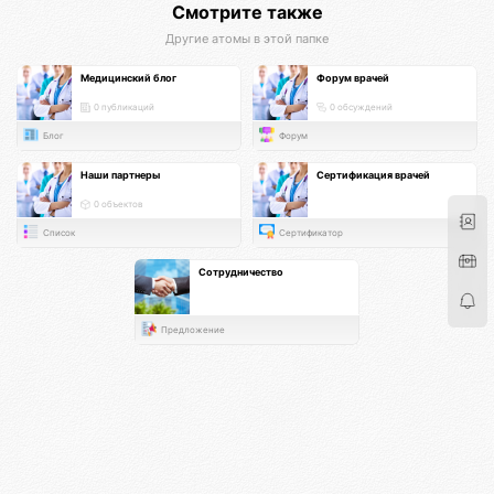
Смотрите также
Другие атомы в этой папке
Медицинский блог
Форум врачей
0 публикаций
0 обсуждений
Блог
Форум
Наши партнеры
Сертификация врачей
0 объектов
Список
Сертификатор
Сотрудничество
Предложение