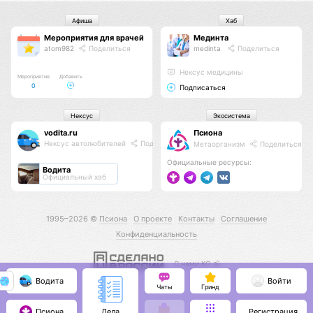
Афиша
Хаб
Мероприятия для врачей
Мединта
atom982
Поделиться
medinta
Поделиться
Нексус медицины
Мероприятия
Добавить
0
Подписаться
Нексус
Экосистема
vodita.ru
Псиона
Нексус автолюбителей
Поделиться
Метаорганизм
Поделиться
Официальные ресурсы:
Водита
Официальный хаб
1995–2026 ©
Псиона
О проекте
Контакты
Соглашение
Конфиденциальность
С нами КО 🕉️
Водита
Войти
Чаты
Гринд
Псиона
Регистрация
Дела