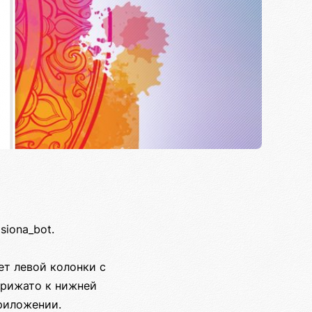
iona_bot.
ет левой колонки с
прижато к нижней
приложении.