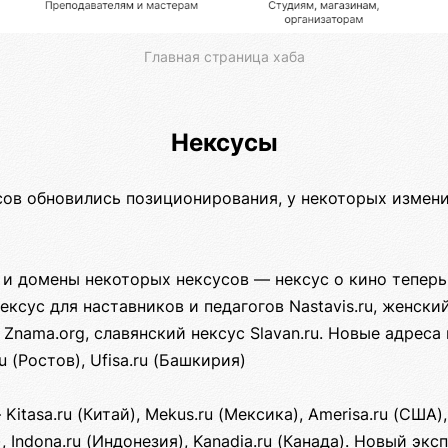
Главная страница хаба
Нексусы
сов обновились позиционирования, у некоторых измени
и домены некоторых нексусов — нексус о кино теперь K
ксус для наставников и педагогов Nastavis.ru, женский
 Znama.org, славянский нексус Slavan.ru. Новые адреса 
u (Ростов), Ufisa.ru (Башкирия)
itasa.ru (Китай), Mekus.ru (Мексика), Amerisa.ru (США), 
), Indona.ru (Индонезия), Kanadia.ru (Канада). Новый эк