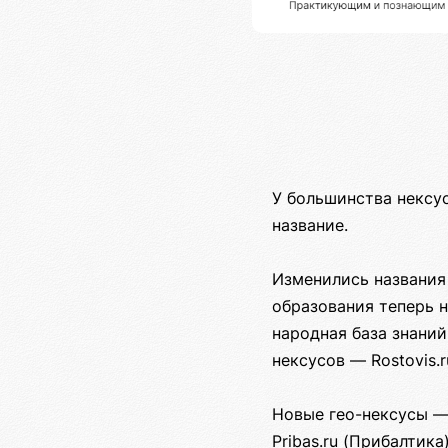
У большинства нексу
название.
Изменились названия 
образования теперь не
народная база знаний
нексусов — Rostovis.r
Новые гео-нексусы — K
Pribas.ru (Прибалтика