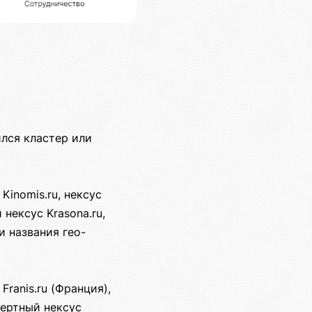
лся кластер или
inomis.ru, нексус
 нексус Krasona.ru,
и названия гео-
Franis.ru (Франция),
спертный нексус