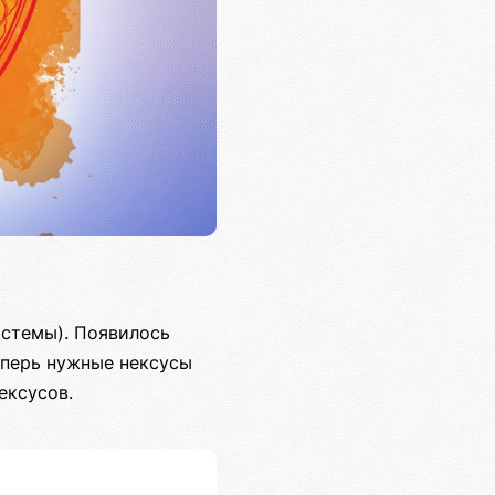
истемы). Появилось
теперь нужные нексусы
ексусов.