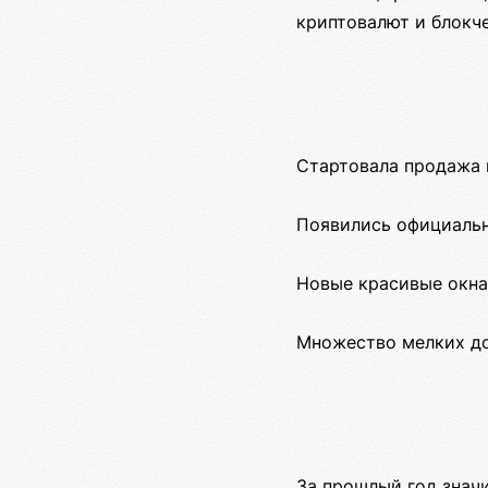
криптовалют и блокче
Стартовала продажа 
Появились официальн
Новые красивые окна
Множество мелких до
За прошлый год значи