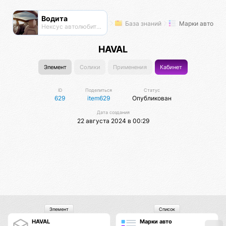
Водита
База знаний
Марки авто
Нексус автолюбителей
HAVAL
Элемент
Солики
Применения
Кабинет
ID
Поделиться
Статус
629
item629
Опубликован
Дата создания
22 августа 2024 в 00:29
Элемент
Список
HAVAL
Марки авто