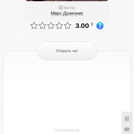
Автор:
Марс Драконис
0
3.00
Открыть чат
Сообщений нет