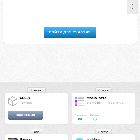
ВОЙТИ ДЛЯ УЧАСТИЯ
Элемент
Список
GEELY
Марки авто
item600
atom948
Поделиться
Элементы
Добавить
108
Хаб
Нексус
Водита
vodita.ru