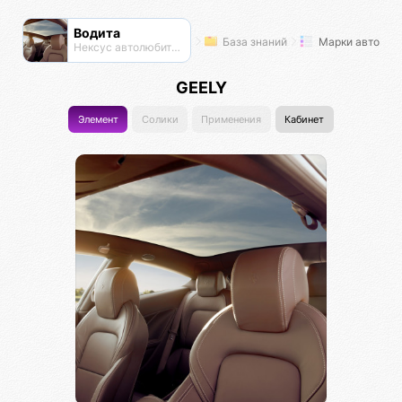
Водита
База знаний
Марки авто
Нексус автолюбителей
GEELY
Элемент
Солики
Применения
Кабинет