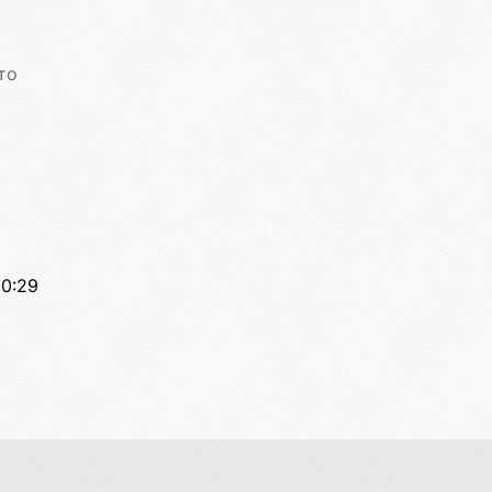
то
00:29