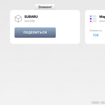
Элемент
SUBARU
Ма
item590
ato
Элементы
108
1995–2