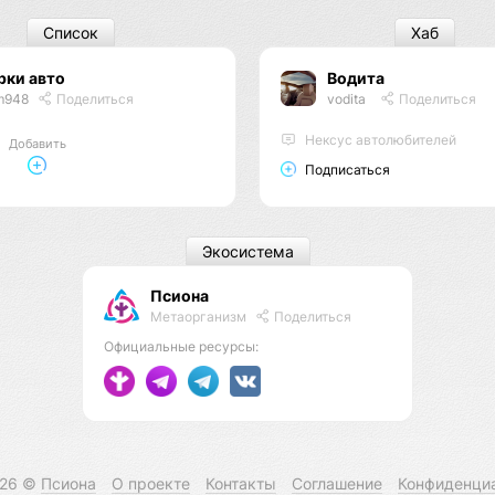
Список
Хаб
рки авто
Водита
m948
Поделиться
vodita
Поделиться
Нексус автолюбителей
Добавить
Подписаться
Экосистема
Псиона
Метаорганизм
Поделиться
Официальные ресурсы:
026 ©
Псиона
О проекте
Контакты
Соглашение
Конфиденци