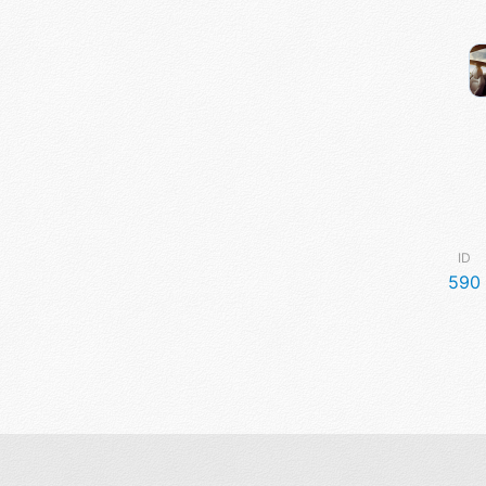
ID
590