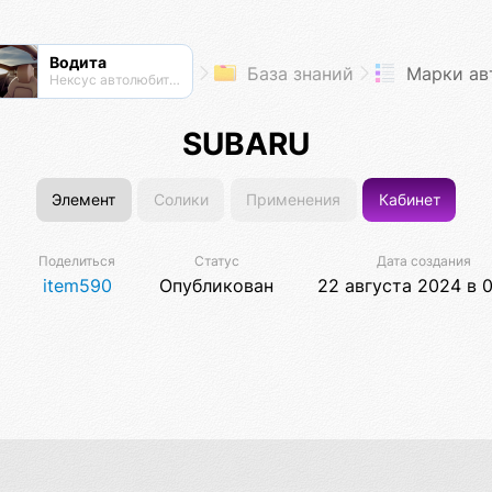
Водита
База знаний
Марки ав
Нексус автолюбителей
SUBARU
Элемент
Солики
Применения
Кабинет
Поделиться
Статус
Дата создания
item590
Опубликован
22 августа 2024 в 