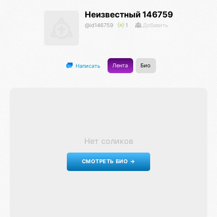
Неизвестный 146759
@id146759
1
Добавить
Лента
Био
Написать
Нет соликов
СМОТРЕТЬ БИО →