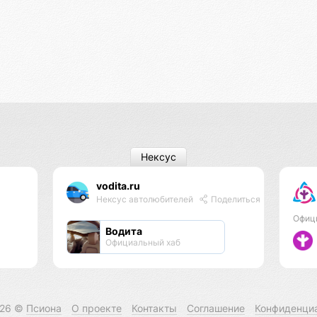
Нексус
vodita.ru
Нексус автолюбителей
Поделиться
Офиц
Водита
Официальный хаб
026 ©
Псиона
О проекте
Контакты
Соглашение
Конфиденци