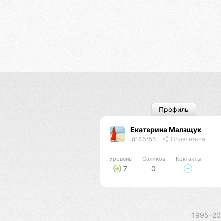
Профиль
Екатерина Малащук
id146755
Поделиться
Уровень
Соликов
Контакты
7
0
1995–2