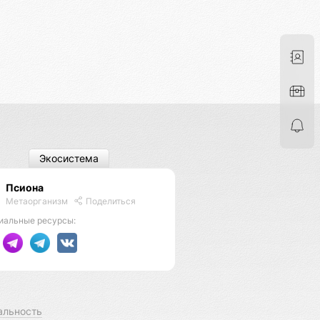
Экосистема
Псиона
Метаорганизм
Поделиться
иальные ресурсы:
альность