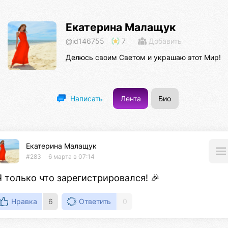
Екатерина Малащук
@id146755
7
Добавить
Делюсь своим Светом и украшаю этот Мир!
Лента
Био
Написать
Екатерина Малащук
#283
6 марта в 07:14
Я только что зарегистрировался! 🎉
Нравка
6
Ответить
0