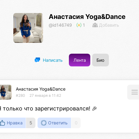
Анастасия Yoga&Dance
@id146749
1
Добавить
Лента
Био
Написать
Анастасия Yoga&Dance
#280
27 января в 11:42
Я только что зарегистрировался! 🎉
Нравка
5
Ответить
0