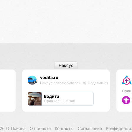
Нексус
vodita.ru
Нексус автолюбителей
Поделиться
Офиц
Водита
Официальный хаб
026 ©
Псиона
О проекте
Контакты
Соглашение
Конфиденци