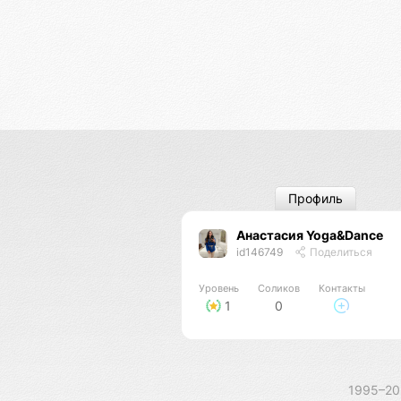
Профиль
Анастасия Yoga&Dance
id146749
Поделиться
Уровень
Соликов
Контакты
1
0
1995–2