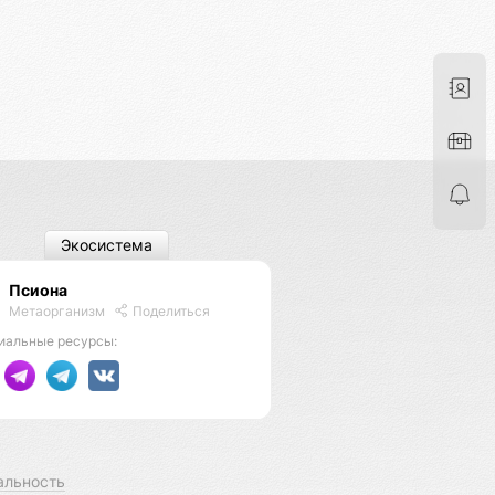
Экосистема
Псиона
Метаорганизм
Поделиться
иальные ресурсы:
альность