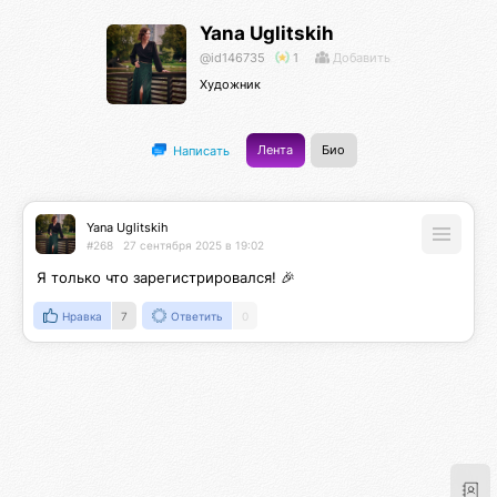
Yana Uglitskih
@id146735
1
Добавить
Художник
Лента
Био
Написать
Yana Uglitskih
#268
27 сентября 2025 в 19:02
Я только что зарегистрировался! 🎉
Нравка
7
Ответить
0