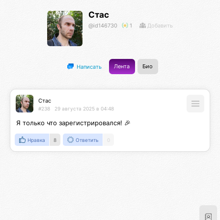
Стас
@id146730
1
Добавить
Лента
Био
Написать
Стас
#238
29 августа 2025 в 04:48
Я только что зарегистрировался! 🎉
Нравка
8
Ответить
0