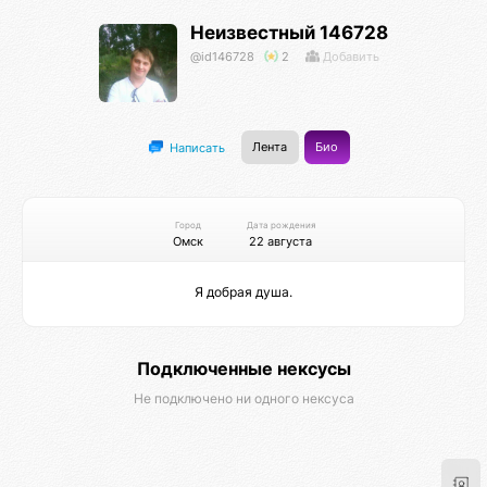
Неизвестный 146728
@id146728
2
Добавить
Лента
Био
Написать
Город
Дата рождения
Омск
22 августа
Я добрая душа.
Подключенные нексусы
Не подключено ни одного нексуса