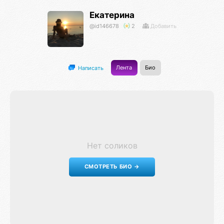
Екатерина
@id146678
2
Добавить
Лента
Био
Написать
Нет соликов
СМОТРЕТЬ БИО →