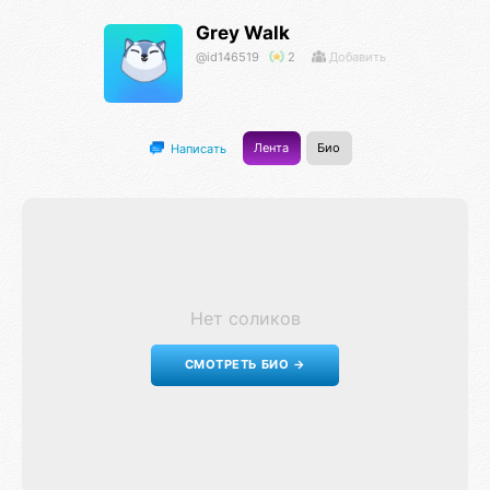
Grey Walk
@id146519
2
Добавить
Лента
Био
Написать
Нет соликов
СМОТРЕТЬ БИО →