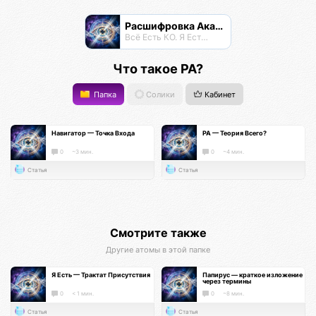
Расшифровка Акаши
Всё Есть КО. Я Есть КО.
Что такое РА?
Папка
Солики
Кабинет
Навигатор — Точка Входа
РА — Теория Всего?
0
~3 мин.
0
~4 мин.
Статья
Статья
Смотрите также
Другие атомы в этой папке
Я Есть — Трактат Присутствия
Папирус — краткое изложение
через термины
0
< 1 мин.
0
~8 мин.
Статья
Статья