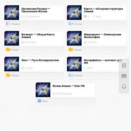
Организмы Разума —
Карта — обзорная структура
Таксономия Жизни
Знаний
20 объектов
0
< 1 мин.
Список
Статья
Фолиант — Общая Книга
Манускрипт — Опенсорсная
Знаний
Философия
8 атомов
3 атома
Папка
Папка
Эпос — Путь Исследователя
Интерфейсы — контекст для
ИИ
1 атом
< 1 мин.
Папка
Статья
Волны Акаши — Блог РА
0 публикаций
Блог