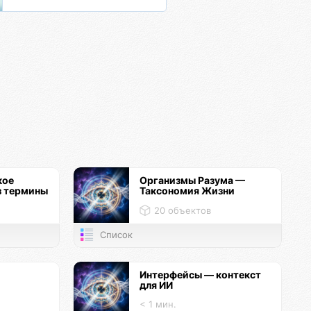
кое
Организмы Разума —
з термины
Таксономия Жизни
20 объектов
Список
Интерфейсы — контекст
для ИИ
< 1 мин.