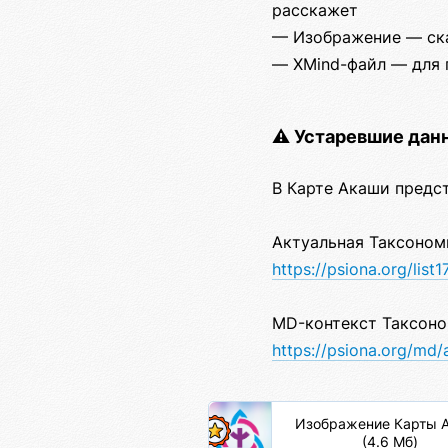
расскажет
— Изображение — ска
— XMind-файл — для 
⚠️ Устаревшие дан
В Карте Акаши предс
Актуальная Таксоном
https://psiona.org/list1
MD-контекст Таксоно
https://psiona.org/md
Изображение Карты 
(4.6 Мб)