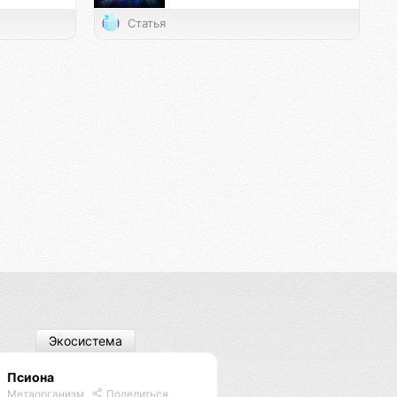
Статья
Экосистема
Псиона
Метаорганизм
Поделиться