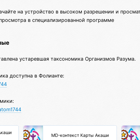
чайте на устройство в высоком разрешении и просма
просмотра в специализированной программе
ные
тавлена устаревшая таксономика Организмов Разума.
ика доступна в Фолианте:
744
мики:
/atom1744
Акаши
MD-контекст Карты Акаши