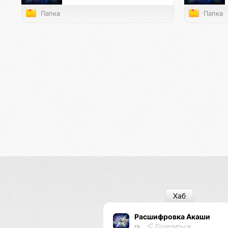
Папка
Папка
Хаб
Расшифровка Акаши
ra
Поделиться