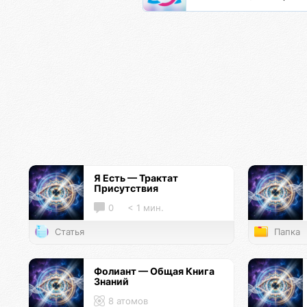
Я Есть — Трактат
Присутствия
0
< 1 мин.
Статья
Папка
Фолиант — Общая Книга
Знаний
8 атомов