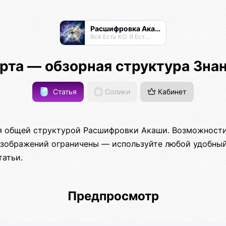
Расшифровка Акаши
Всё Есть КО. Я Есть КО.
рта — обзорная структура Зна
Статья
Солики
Кабинет
я общей структурой Расшифровки Акаши. Возможности
зображений ограничены — используйте любой удобны
татьи.
Предпросмотр