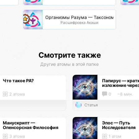
Организмы Разума — Таксономия Жизни
Расшифровка Акаши
Смотрите также
Другие атомы в этой папке
Что такое РА?
Папирус — крат
изложение чере
2 атома
0
~8 мин.
Статья
Манускрипт —
Эпос — Путь
Опенсорсная Философия
Исследователя
3 атома
1 атом