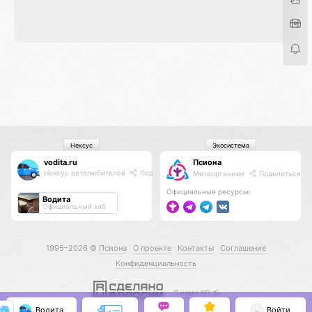
Нексус
Экосистема
vodita.ru
Псиона
Нексус автолюбителей
Поделиться
Метаорганизм
Поделиться
Официальные ресурсы:
Водита
Официальный хаб
1995–2026 ©
Псиона
О проекте
Контакты
Соглашение
Конфиденциальность
С нами КО 🕉️
Водита
Войти