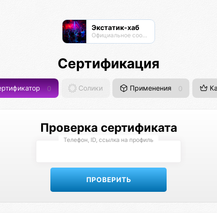
Экстатик-хаб
Официальное сообщество Омисты
Сертификация
ртификатор
0
Солики
Применения
0
Ка
Проверка сертификата
Телефон, ID, ссылка на профиль