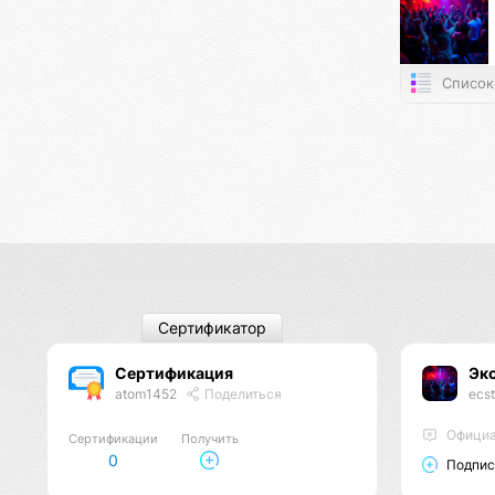
Список
Сертификатор
Сертификация
Эк
atom1452
Поделиться
ecst
Официа
Сертификации
Получить
0
Подпис