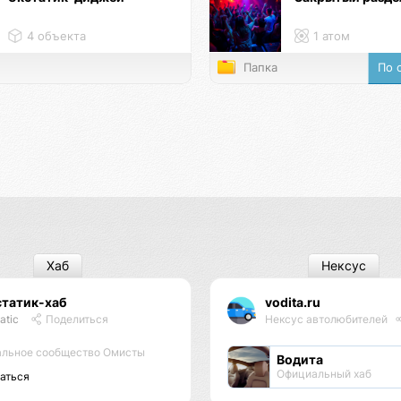
4 объекта
1 атом
Папка
По 
Хаб
Нексус
статик-хаб
vodita.ru
atic
Поделиться
Нексус автолюбителей
льное сообщество Омисты
Водита
Официальный хаб
аться