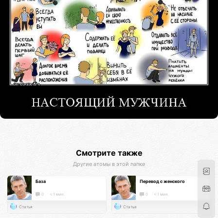
Смотрите также
Другие атомы в этой папке
База
Перевод с женского
0
< 1 мин.
0
< 1 мин.
Статья
Статья