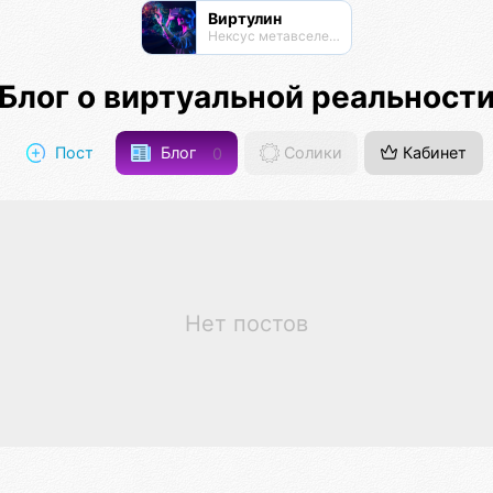
Виртулин
Нексус метавселенных
Блог о виртуальной реальност
Пост
Блог
0
Солики
Кабинет
Нет постов